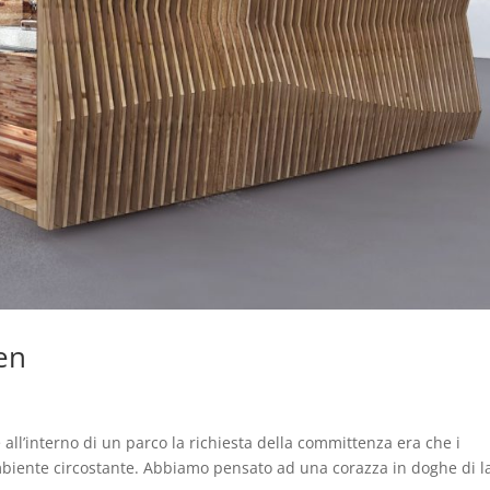
en
 all’interno di un parco la richiesta della committenza era che i
mbiente circostante. Abbiamo pensato ad una corazza in doghe di l