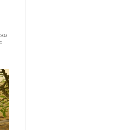
osta
le