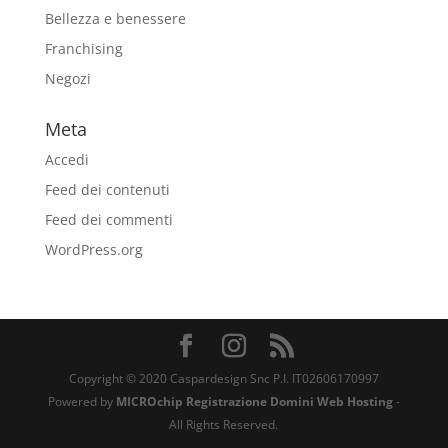
Bellezza e benessere
Franchising
Negozi
Meta
Accedi
Feed dei contenuti
Feed dei commenti
WordPress.org
Copyright © 2020 Caspardesign Snc P.I. IT02606170997
Powered by
MICROchip
Registrazione Domini Web Hosting
-
All Rights Reserved.